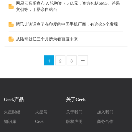
网易云音乐宣布 A 轮融资 7.5 亿元，资方包括SMG、芒果
文创等，丁磊亲自站台
腾讯走访调查了在印度的中国手机厂商，有这么N个发现
从陆奇就任三个月所为看百度未来
1
2
3
一页
Geek产品
关于Geek
火星财经
火星号
关于我们
加入我们
知识库
Geek
版权声明
商务合作