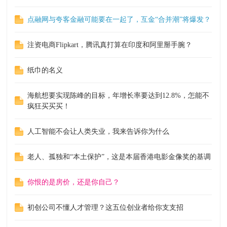
点融网与夸客金融可能要在一起了，互金“合并潮”将爆发？
注资电商Flipkart，腾讯真打算在印度和阿里掰手腕？
纸巾的名义
海航想要实现陈峰的目标，年增长率要达到12.8%，怎能不
疯狂买买买！
人工智能不会让人类失业，我来告诉你为什么
老人、孤独和“本土保护”，这是本届香港电影金像奖的基调
你恨的是房价，还是你自己？
初创公司不懂人才管理？这五位创业者给你支支招