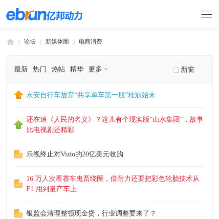
论坛
新媒体圈
电商消费
最新
热门
热帖
精华
更多
新窗
»
›
›
永安自行车放弃“共享单车第一股”桂冠始末
还在追《人民的名义》？这儿有个现实版“山水集团”，故事
比电视剧还精彩
乐视终止对Vizio的20亿美元收购
16 万人次看赛车鬼畜绕圈，倍耐力还要把彩色轮胎技术从
F1 用到量产车上
银监会清理整顿现金贷，行业调整要来了？