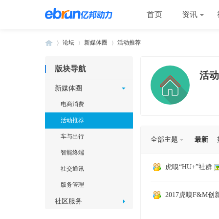
首页
资讯
论坛
新媒体圈
活动推荐
版块导航
活动
»
›
›
新媒体圈
电商消费
活动推荐
车与出行
全部主题
最新
智能终端
虎嗅“HU+”社群
社交通讯
版务管理
2017虎嗅F&M
社区服务