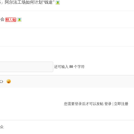
6」阿尔法工场如何计划“钱途”
销会
还可输入
80
个字符
您需要登录后才可以发帖
登录
|
立即注册
众