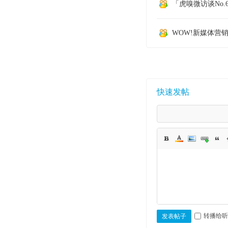
「虎嗅微访谈No.
WOW!新媒体营
快速发帖
转播给听
发表帖子