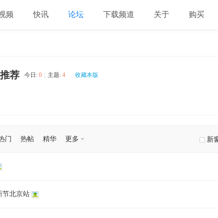
视频
快讯
论坛
下载频道
关于
购买
推荐
今日:
0
|
主题:
4
收藏本版
热门
热帖
精华
更多
新
创新节北京站