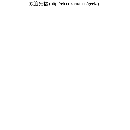
欢迎光临 (http://elecdz.cn/elec/geek/)