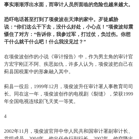
事实渐渐浮出水面，而审计人员所面临的危险也越来越大。
恐吓电话甚至打到了项俊波在天津的家中。歹徒威胁
说：“你们这么干下去，没什么好处，小心点！”项俊波却震
慑住了对方：“告诉你，我参过军，打过仗，负过伤。你想
干什么就干什么吧！什么我没见过？”
在项俊波创作的小说《审计报告》中，作为男主角的审计官
方宏宇刚正不阿、疾恶如仇，许多人认为，项俊波把自己在
蓟县国税案中的形象融入其中。
蓟县一役后，1999年12月，项俊波升任审计署人事教育司司
长。同在这一年，项俊波创作的电视剧《裂缝》，荣获1999
年全国电视连续剧飞天奖一等奖。
4
2002年11月，项俊波官拜中华人民共和国审计署副审计长、
党组成员。2004年，他出任央行副行长。2007年，他空降出