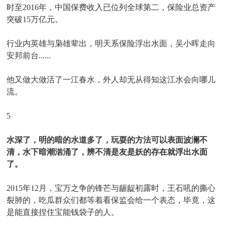
时至2016年，中国保费收入已位列全球第二，保险业总资产
突破15万亿元。
行业内英雄与枭雄辈出，明天系保险浮出水面，吴小晖走向
安邦前台......
他又做大做活了一江春水，外人却无从得知这江水会向哪儿
流。
5
水深了，明的暗的水道多了，玩耍的方法可以表面波澜不
清，水下暗潮汹涌了，辨不清是友是妖的存在就浮出水面
了。
2015年12月，宝万之争的锋芒与龌龊初露时，王石吼的撕心
裂肺的，吃瓜群众们都等着看保监会给一个表态，毕竟，这
是能直接捏住宝能钱袋子的人。