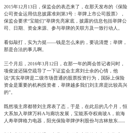
2015年12月13日，保监会的表态来了，在那天发布的《保险
公司资金运用信息披露准则第3号：举牌上市公司股票》，
保监会要求“宝能们”举牌先亮家底，披露的信息包括举牌公
司、日期、资金来源、参与举牌的关联方及一致行动人。
看似敲打，实为力挺——钱是怎么来的，要说清楚；举牌，
那是合法的事儿啊。
三个月后，2016年3月12日，在那一年的两会答记者问时，
项俊波还隔空疏导了一下证监会主席刘士余的心情，他
说“其实举牌是二级市场普通的股票投资行为，国际上保险
资金是重要的机构投资者，举牌越多我们刘主席是比较高兴
的”。
既然项主席都替刘主席表了态，于是，在此后的几个月，恒
大系加入举牌万科A与廊坊发展，宝能系夺权南玻A，前海
人寿举牌格力电器，阳光保险举牌伊利股份与吉林敖东......