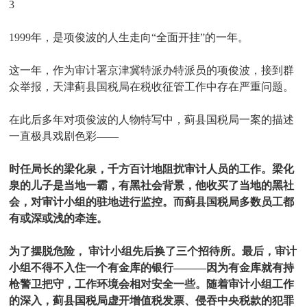
3
1999年，是项俊波的人生走向“全面开挂”的一年。
这一年，作为审计署京津冀特派办特派员的项俊波，接到群
众举报，天津蓟县国税局在税收征管工作中存在严重问题。
在此后多年对项俊波的人物特写中，蓟县国税局一案的描述
一直极具戏剧色彩——
时任局长的梁化泉，千方百计地阻扰审计人员的工作。梁化
泉的儿子是当地一霸，有黑社会背景，他收买了当地的黑社
会，对审计小组的驻地进行监控。而蓟县国税局多数员工都
有或深或浅的牵连。
为了摆脱危险， 审计小组先后换了三个招待所。最后，审计
小组不得不入住一个有金库的银行———因为有金库就有持
枪警卫把守，工作环境会相对安全一些。随着审计小组工作
的深入，蓟县国税局虚开增值税发票、侵吞中央税款的犯罪