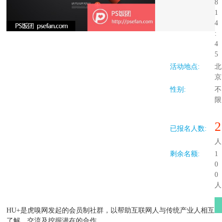
8
1
4
:
4
5
活动地点:
北
京
性别:
不
限
2
已报名人数:
人
剩余名额:
1
0
0
人
HU+是虎嗅网发起的会员制社群，以帮助互联网人与传统产业人相互
了解、交流及挖掘潜在的合作