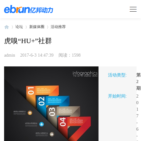
论坛
新媒体圈
活动推荐
虎嗅“HU+”社群
»
›
›
admin
2017-6-3 14:47:39
阅读：1598
活动类型:
第
2
期
开始时间:
2
0
1
7
-
6
-