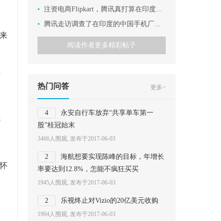
•
注资电商Flipkart，腾讯真打算在印度和阿里掰手腕？
•
腾讯走访调查了在印度的中国手机厂商，有这么N个发现
来
阅读作者更多精彩帖子
独
热门问答
更多>
4
永安自行车放弃“共享单车第一
先
股”桂冠始末
3466人围观, 发布于2017-06-03
2
海航想要实现陈峰的目标，年增长
怀
率要达到12.8%，怎能不疯狂买买
1945人围观, 发布于2017-06-03
2
乐视终止对Vizio的20亿美元收购
1904人围观, 发布于2017-06-03