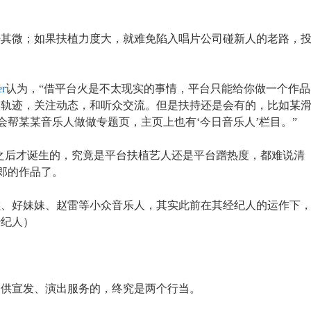
乎其微；如果扶植力度大，就难免陷入唱片公司碰新人的老路，
r
认为，“借平台火是不太现实的事情，平台只能给你做一个作品
展轨迹，关注动态，和听众交流。但是扶持还是会有的，比如某
会帮某某音乐人做做专题页，主页上也有‘今日音乐人’栏目。”
红之后才诞生的，究竟是平台扶植艺人还是平台蹭热度，都难说清
郎的作品了。
粒、好妹妹、赵雷等小众音乐人，其实此前在其经纪人的运作下
经纪人）
提供宣发、演出服务的，终究是两个行当。