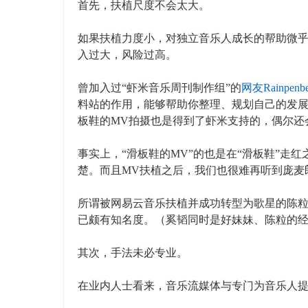
首先，扶植尺度不会太大。
如果扶植力度小，对独立音乐人成长的帮助微
入过大，风险过高。
曾加入过“虾米音乐周刊制作组”的
网友Rainpenbe
料站的作用，能够帮助你整理、规划自己的发
板鞋的MV拍摄也是得到了虾米支持的，偶尔还
事实上，“滑板鞋的MV”的也是在“滑板鞋”走
楚。而且MV扶植之后，我们也很难再听到庞麦
所谓被网易云音乐扶植并成功转型为歌星的陈
已颇有知名度。（奚韬同时是好妹妹、陈粒的
其次，手法未必专业。
在业内人士看来，音乐流媒体与专门为音乐人