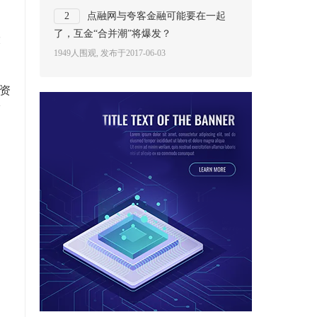
2
点融网与夸客金融可能要在一起
了，互金“合并潮”将爆发？
投
1949人围观, 发布于2017-06-03
资
滑
，