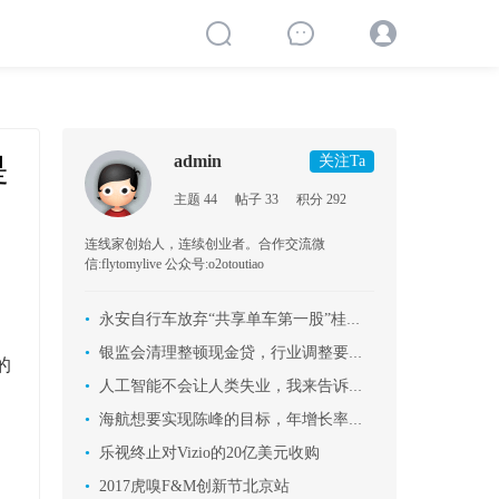
admin
是
关注Ta
主题 44
帖子 33
积分 292
连线家创始人，连续创业者。合作交流微
信:flytomylive 公众号:o2otoutiao
•
永安自行车放弃“共享单车第一股”桂冠始末
•
银监会清理整顿现金贷，行业调整要来了？
的
•
人工智能不会让人类失业，我来告诉你为什么
•
海航想要实现陈峰的目标，年增长率要达到12.8%，怎能不疯狂买买买！
，
•
乐视终止对Vizio的20亿美元收购
•
2017虎嗅F&M创新节北京站