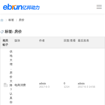
标签
房价
标签: 房价
›
›
相关
版块
作者
回复/查看
最后发表
帖子
供
地
大
增
，
房
价
大
admin
0
admin
电商消费
降
2017-6-3
1214
2017-6-3 14:56
？
认
真
你