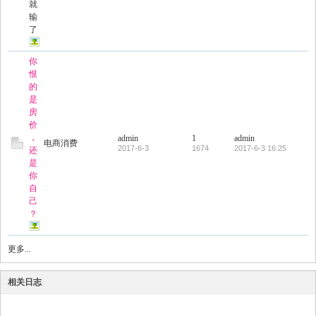
就
输
了
你
恨
的
是
房
价
，
admin
1
admin
电商消费
2017-6-3
1674
2017-6-3 16:25
还
是
你
自
己
？
更多...
相关日志