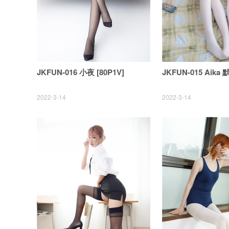
JKFUN-016 小夜 [80P1V]
JKFUN-015 Aika 
2022-3-14
2022-3-14