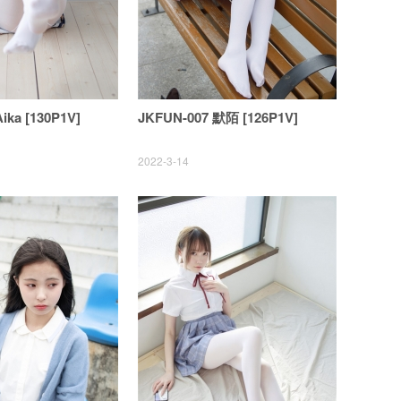
ika [130P1V]
JKFUN-007 默陌 [126P1V]
2022-3-14