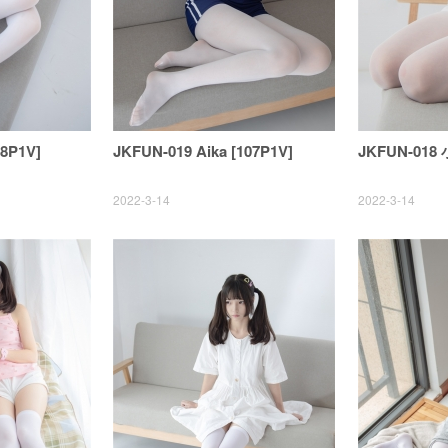
98P1V]
JKFUN-019 Aika [107P1V]
JKFUN-018 
2022-3-14
2022-3-14