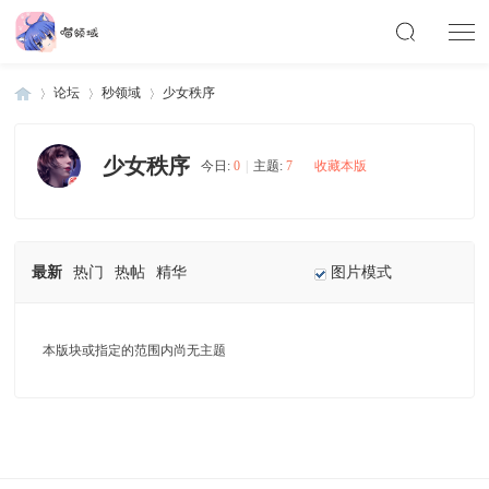
论坛
秒领域
少女秩序
少女秩序
今日:
0
|
主题:
7
收藏本版
Di
»
›
›
最新
热门
热帖
精华
图片模式
本版块或指定的范围内尚无主题
scu