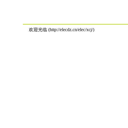
欢迎光临 (http://elecdz.cn/elec/xcj/)