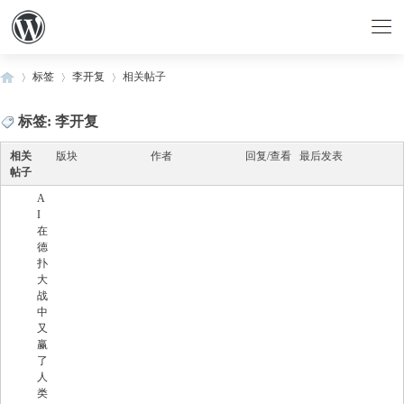
标签
李开复
相关帖子
标签: 李开复
›
›
›
相关
版块
作者
回复/查看
最后发表
帖子
A
I
在
德
扑
大
战
中
又
赢
了
人
类