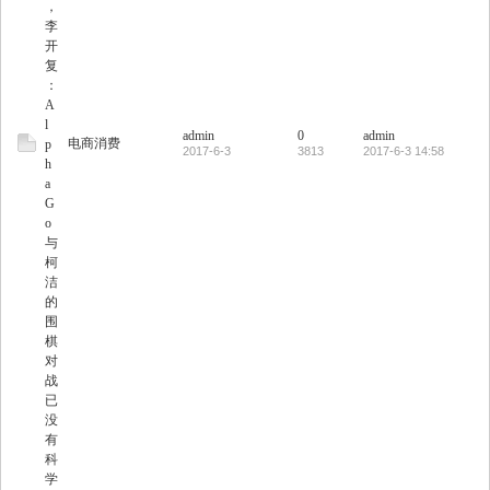
，
李
开
复
：
A
l
admin
0
admin
电商消费
p
2017-6-3
3813
2017-6-3 14:58
h
a
G
o
与
柯
洁
的
围
棋
对
战
已
没
有
科
学