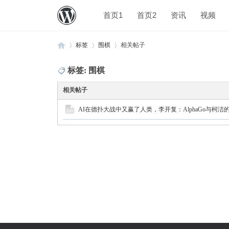
首页1
首页2
资讯
视频
标签
围棋
相关帖子
标签: 围棋
›
›
›
相关帖子
AI在德扑大战中又赢了人类，李开复：AlphaGo与柯