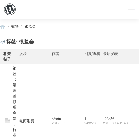
标签
银监会
标签: 银监会
›
›
相关
版块
作者
回复/查看
最后发表
帖子
银
监
会
清
理
整
顿
现
金
贷
admin
1
123456
电商消费
2017-6-3
243279
2018-9-14 11:48
，
行
业