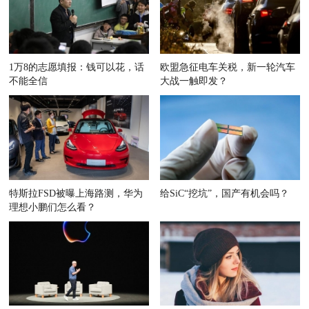
1万8的志愿填报：钱可以花，话
欧盟急征电车关税，新一轮汽车
不能全信
大战一触即发？
特斯拉FSD被曝上海路测，华为
给SiC“挖坑”，国产有机会吗？
理想小鹏们怎么看？