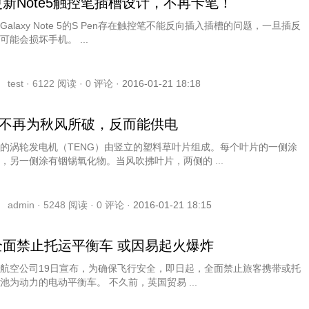
新Note5触控笔插槽设计，不再卡笔！
alaxy Note 5的S Pen存在触控笔不能反向插入插槽的问题，一旦插反
可能会损坏手机。 ...
test ·
6122
阅读 ·
0
评论 ·
2016-01-21 18:18
”不再为秋风所破，反而能供电
的涡轮发电机（TENG）由竖立的塑料草叶片组成。每个叶片的一侧涂
，另一侧涂有铟锡氧化物。当风吹拂叶片，两侧的 ...
admin ·
5248
阅读 ·
0
评论 ·
2016-01-21 18:15
全面禁止托运平衡车 或因易起火爆炸
航空公司19日宣布，为确保飞行安全，即日起，全面禁止旅客携带或托
运以锂电池为动力的电动平衡车。 不久前，英国贸易 ...