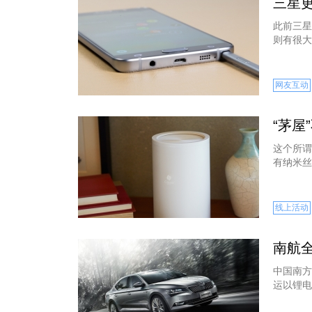
三星更
此前三星G
则有很大
网友互动
“茅屋
这个所谓
有纳米丝
线上活动
南航
中国南方