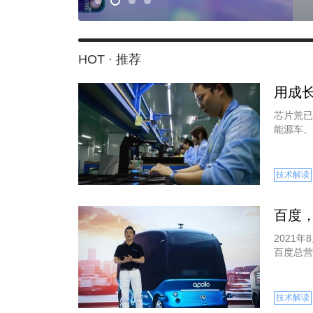
HOT · 推荐
用成
芯片荒已
能源车、
技术解读
百度
2021
百度总营收
技术解读