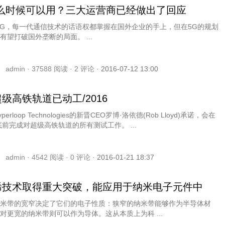
什么时候可以用？三大运营商已经做出了回应
4G，每一代通信技术的话语权都掌握在国外企业的手上，但在5G的规划
有望打破国外垄断的局面。 ...
admin ·
37588
阅读 ·
2
评论 ·
2016-07-12 13:00
级高铁轨道已动工/2016
erloop Technologies的新晋CEO罗博·洛依德(Rob Lloyd)承诺，会在
年底前完成对超级高铁轨道的所有测试工作。 ...
admin ·
4542
阅读 ·
0
评论 ·
2016-01-21 18:37
烯技术取得重大突破，能应用于纳米电子元件中
米带的宽窄决定了它们的电子性质：狭窄的纳米带能够作为半导体材
对更宽的纳米带则可以作为导体。这从本质上为科 ...