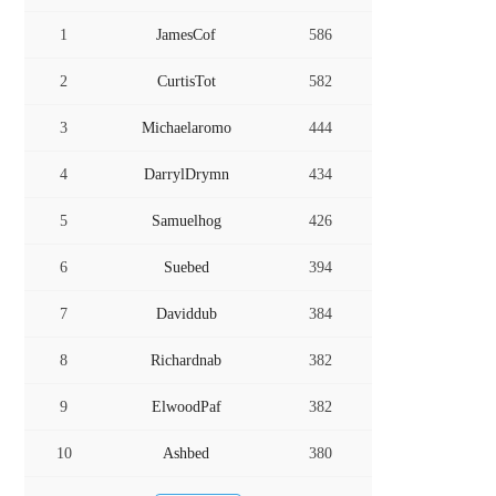
1
JamesCof
586
2
CurtisTot
582
3
Michaelaromo
444
4
DarrylDrymn
434
5
Samuelhog
426
6
Suebed
394
7
Daviddub
384
8
Richardnab
382
9
ElwoodPaf
382
10
Ashbed
380