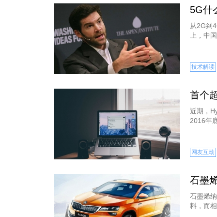
5G
从2G到
上，中国
技术解读
首个超
近期，Hyp
2016
网友互动
石墨
石墨烯纳
料，而相