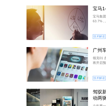
宝马1
宝马集团
63.7%，
技术解读
广州
领克01
将开启预
技术解读
驾驭新
动两
六年磨一