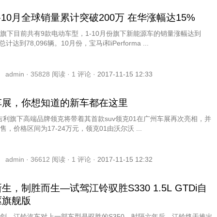
-10月全球销量累计突破200万 在华涨幅达15%
旗下目前共有9款电动车型，1-10月份旗下新能源车的销量涨幅达到
总计达到78,096辆。10月份，宝马i和iPerforma ...
admin ·
35828
阅读 ·
1
评论 ·
2017-11-15 12:33
车展，你想知道的新车都在这里
 吉利旗下高端品牌领克将带着其首款suv领克01在广州车展再次亮相，并
售，价格区间为17-24万元，领克01由沃尔沃 ...
admin ·
36612
阅读 ·
1
评论 ·
2017-11-15 12:32
生，制胜而生—试驾江铃驭胜S330 1.5L GTDi自
驱旗舰版
剑。江铃汽车对上一部车型是驭胜的S350，时隔六年后，江铃终于推出