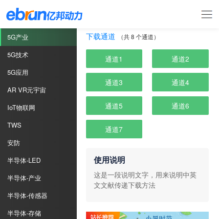
下载通道
5G产业
（共 8 个通道）
5G技术
通道1
通道2
5G应用
通道3
通道4
AR VR元宇宙
通道5
通道6
IoT物联网
TWS
通道7
安防
使用说明
半导体-LED
这是一段说明文字，用来说明中英
半导体-产业
文文献传递下载方法
半导体-传感器
半导体-存储