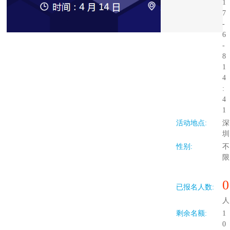
1
7
-
6
-
8
1
4
:
4
1
活动地点:
深
圳
性别:
不
限
0
已报名人数:
人
剩余名额:
1
0