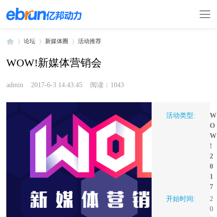
论坛
新媒体圈
活动推荐
WOW!新媒体营销会
»
›
›
admin
2017-6-3 14:43:45
阅读：1043
活动类型:
W
O
W
!
2
0
1
7
开始时间:
2
0