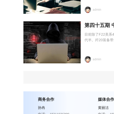
admin
第四十五期 
目前除了F22美系
代半。歼20装备带
admin
商务合作
媒体合
孙冉
黄丽洁