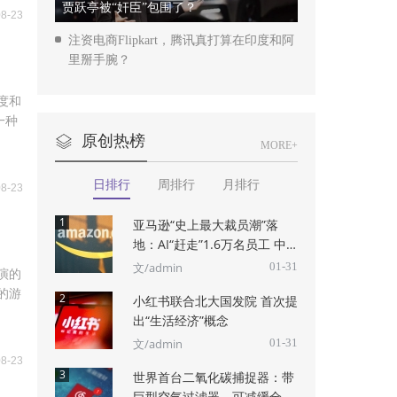
贾跃亭被“奸臣”包围了？
08-23
注资电商Flipkart，腾讯真打算在印度和阿
里掰手腕？
度和
一种
原创热榜
MORE+
日排行
周排行
月排行
08-23
1
亚马逊“史上最大裁员潮”落
地：AI“赶走”1.6万名员工 中
国区多
文/admin
01-31
演的
的游
2
小红书联合北大国发院 首次提
出“生活经济”概念
文/admin
01-31
08-23
3
世界首台二氧化碳捕捉器：带
巨型空气过滤器，可减缓全球