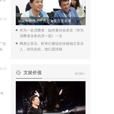
08-23
从陆奇就任三个月所为看百度未来
作为一名消费者，如何看待余承东《华为
消费者业务的另一面》一文
广告
网易云音乐、虾米们都说在扶植独立音乐
画
人，但坑在此，他们是扶植
08-23
文娱价值
MORE+
9年
/