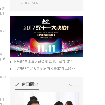
2018-07-06
解质
机理
08-23
营，
于精
亚马逊“史上最大裁员潮”落地：AI“赶走”
小红书联合北大国发院 首次提出“生活经济
08-23
途画商业
MORE+
行业
君安