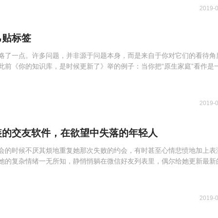
2019-
己贴标签
略了一点。许多问题，并非源于问题本身，而是来自于你对它们的看待角
此前《你的知识库，是时候更新了》举的例子：当你把“原生家庭”看作是
2019-
装的交友软件，在欲望中失落的年轻人
会的时候不厌其烦地重复她那次失败的约会，有时甚至心情悲愤地加上表
她的复杂情绪一无所知，静悄悄躺在微信好友列表里，偶尔给她更新最新
2019-