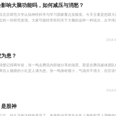
会影响大脑功能吗，如何减压与消愁？
自北京师范大学认知神经科学与学习国家重点实验室。今天主要是想跟大
近的一些研究发现。大家可能经常听到关于大脑的这样一种说法，左半球
2018-
虎为患？
清楚记得两年前，张一鸣去腾讯内部做分享的场景。那是在腾讯媒体团队
两百人规模的小礼堂人满为患。张一鸣身材瘦小，气场并不强大，但言语
2018-
，是股神
三亿。好久没有这样的喜讯了。各路影业高管在今年上海电影节上哭惨的