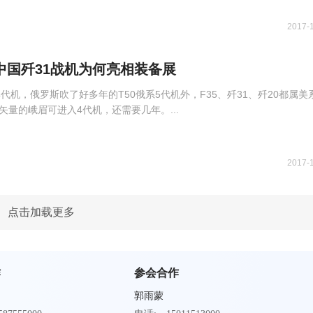
2017-
中国歼31战机为何亮相装备展
4代机，俄罗斯吹了好多年的T50俄系5代机外，F35、歼31、歼20都属美
矢量的峨眉可进入4代机，还需要几年。...
2017-
点击加载更多
作
参会合作
郭雨蒙