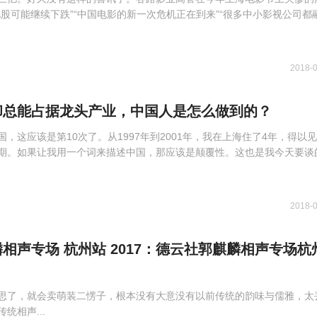
视股可能继续下跌”“中国电影的新一次危机正在到来”“很多中小影视公司都
2018-
却总能占据龙头产业，中国人是怎么做到的？
，这应该是第10次了。从1997年到2001年，我在上海住了4年，得以
期。如果让我用一个词来描述中国，那应该是颠覆性。这也是我今天要谈
2018-
相声专场 杭州站 2017：德云社郭麒麟相声专场杭
思了，就会卖萌装二愣子，根本没有大意没有以前传统的韵味与儒雅，太
统相声...