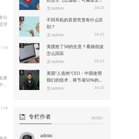
气候变暖
文/admin
10-23
家分
4
不同耳机的音质究竟有什么区
是理
别？
文/admin
10-23
5
美团抢了58的生意？看姚劲波
07-06
怎么回应
文/admin
10-23
6
美国“人造肉”CEO：中国使用
集聚
我们的技术，将节省50%的水
中，
和耕地
文/admin
10-23
07-06
专栏作者
MORE+
admin
声音