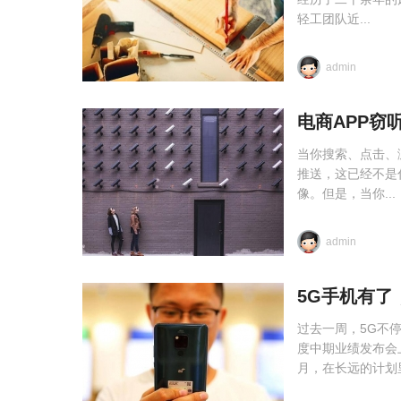
轻工团队近...
admin
电商APP窃
当你搜索、点击、
推送，这已经不是
像。但是，当你...
admin
5G手机有了
过去一周，5G不停
度中期业绩发布会
月，在长远的计划里.