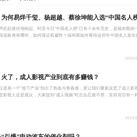
为何易烊千玺、杨超越、蔡徐坤能入选“中国名人榜
声此起彼伏地响起。时至今日“中国名人榜”已有十余年历史，是福布斯的
筛选标准有哪些，如何保证权威性？福布斯如何看待这些年中国名人发生
2019-
》火了，成人影视产业到底有多赚钱？
仅是将一个“地下产业”拍出了热血与青春感，更让我们重新反思了成人影
是影视人还是观众，大家提到“成人视频”时总会忍俊不禁，笑容背后有一
2019-
“引爆”电动汽车的催化剂吗？