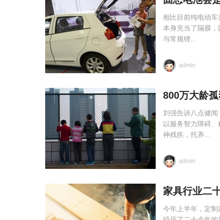
相比目前纯电动车
本身充当了隔膜，
与常规锂...
admin
800万大龄
刘强告诉八点健闻
以服务智力障碍、
神残疾，托养...
admin
家具行业二
今年上半年，定制
经历了二十余年的