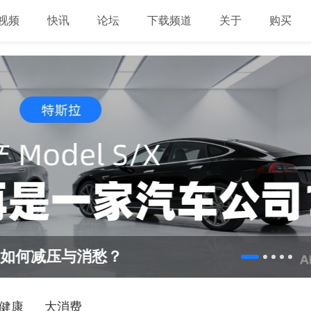
视频
快讯
论坛
下载频道
关于
购买
何减压与消愁？
健康
大消费