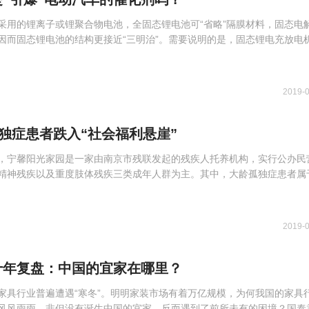
采用的锂离子或锂聚合物电池，全固态锂电池可“省略”隔膜材料，固态电
因而固态锂电池的结构更接近“三明治”。需要说明的是，固态锂电充放电
2019-
孤独症患者跌入“社会福利悬崖”
，宁馨阳光家园是一家由南京市残联发起的残疾人托养机构，实行公办民
精神残疾以及重度肢体残疾三类成年人群为主。其中，大龄孤独症患者属
2019-
十年复盘：中国的宜家在哪里？
家具行业普遍遭遇“寒冬”。明明家装市场有着万亿规模，为何我国的家具
风风雨雨，非但没有诞生中国的宜家，反而遇到了前所未有的困境？国泰