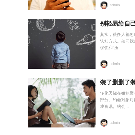
admin
别轻易给自
其实，很多人都忽
认知方式。如同我
枷锁和“压...
admin
装了删删了
转化叉烧在姐妹聚
部分。约会对象对
戏资讯。约会...
admin