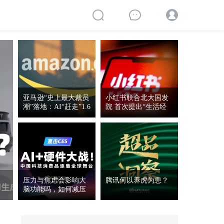
亚马逊“史上最大裁员
小红书联合北大国发
潮”落地：AI“赶走”1.6
院 首次提出“生活经
万名员工 中国区多
济”概念
压力与焦虑会影响大
腾讯何以养虎为患？
脑功能吗，如何减压
与消愁？