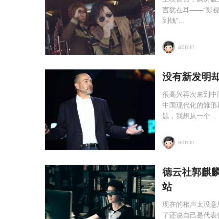
言犹在耳——“影
到钱”...
admin
没有新发明
很高兴再次来到中国
中国现代化的雏形
题，我想从一个...
admin
德云社郭麒麟
站
现在的相声太没意
了还说自己是代表传