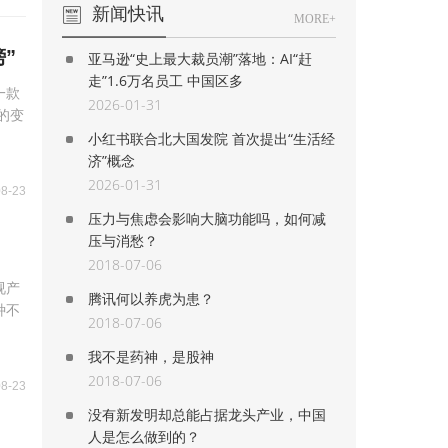
新闻快讯
MORE+
”
亚马逊“史上最大裁员潮”落地：AI“赶
走”1.6万名员工 中国区多
一款
2026-01-31
的变
小红书联合北大国发院 首次提出“生活经
济”概念
2026-01-31
08-23
压力与焦虑会影响大脑功能吗，如何减
压与消愁？
2018-07-06
视产
腾讯何以养虎为患？
种不
2018-07-06
我不是药神，是股神
2018-07-06
08-23
没有新发明却总能占据龙头产业，中国
人是怎么做到的？