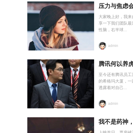
压力与焦虑
大家晚上好，我来
享一下我们团队最
性脑，右半球...
admin
腾讯何以养
至今还有腾讯员工
的希格玛大厦，一
透露着对自己...
admin
我不是药神
上映首日，票房破