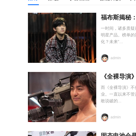
福布斯揭秘：
一时间，诸多质疑
明星产品。榜单的
化？未来“...
admin
《全裸导演
而《全裸导演》不
业。一直以来不管
敢说破的...
admin
固态电池会是