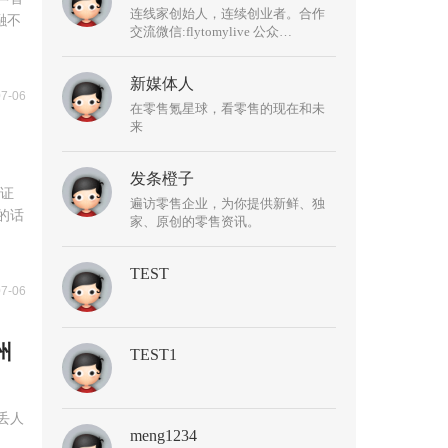
连线家创始人，连续创业者。合作
融不
交流微信:flytomylive 公众
号:o2otoutiao
新媒体人
07-06
在零售氪星球，看零售的现在和未
来
发条橙子
见证
遍访零售企业，为你提供新鲜、独
的话
家、原创的零售资讯。
TEST
07-06
州
TEST1
丢人
meng1234