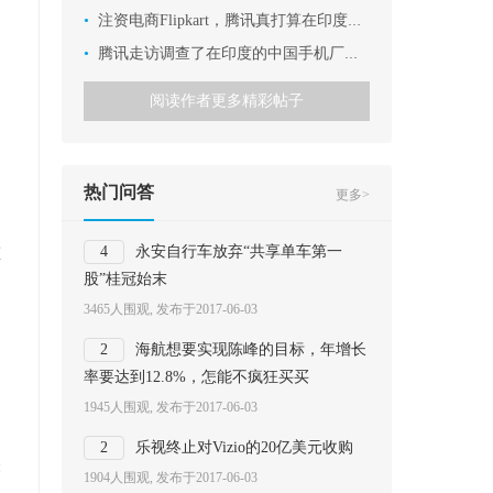
•
注资电商Flipkart，腾讯真打算在印度和阿里掰手腕？
•
腾讯走访调查了在印度的中国手机厂商，有这么N个发现
、
阅读作者更多精彩帖子
热门问答
更多>
重
4
永安自行车放弃“共享单车第一
股”桂冠始末
3465人围观, 发布于2017-06-03
2
海航想要实现陈峰的目标，年增长
率要达到12.8%，怎能不疯狂买买
1945人围观, 发布于2017-06-03
2
乐视终止对Vizio的20亿美元收购
央
1904人围观, 发布于2017-06-03