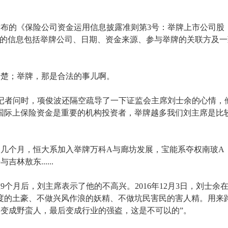
那天发布的《保险公司资金运用信息披露准则第3号：举牌上市公司股
露的信息包括举牌公司、日期、资金来源、参与举牌的关联方及一
清楚；举牌，那是合法的事儿啊。
会答记者问时，项俊波还隔空疏导了一下证监会主席刘士余的心情，
国际上保险资金是重要的机构投资者，举牌越多我们刘主席是比
几个月，恒大系加入举牌万科A与廊坊发展，宝能系夺权南玻A
敖东......
个月后，刘主席表示了他的不高兴。2016年12月3日，刘士余
度的土豪、不做兴风作浪的妖精、不做坑民害民的害人精。用来
变成野蛮人，最后变成行业的强盗，这是不可以的”。