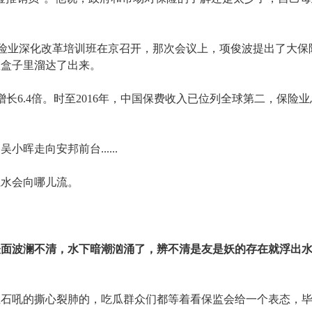
”的保险业深化改革培训班在京召开，那次会议上，项俊波提出了大保
从盒子里溜达了出来。
长6.4倍。时至2016年，中国保费收入已位列全球第二，保险业
晖走向安邦前台......
江水会向哪儿流。
表面波澜不清，水下暗潮汹涌了，辨不清是友是妖的存在就浮出
，王石吼的撕心裂肺的，吃瓜群众们都等着看保监会给一个表态，