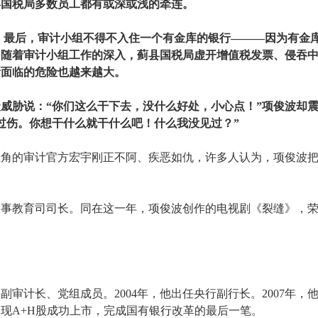
县国税局多数员工都有或深或浅的牵连。
。最后，审计小组不得不入住一个有金库的银行———因为有金
。随着审计小组工作的深入，蓟县国税局虚开增值税发票、侵吞
所面临的危险也越来越大。
威胁说：“你们这么干下去，没什么好处，小心点！”项俊波却
过伤。你想干什么就干什么吧！什么我没见过？”
主角的审计官方宏宇刚正不阿、疾恶如仇，许多人认为，项俊波
署人事教育司司长。同在这一年，项俊波创作的电视剧《裂缝》，
署副审计长、党组成员。2004年，他出任央行副行长。2007年，
实现A+H股成功上市，完成国有银行改革的最后一笔。