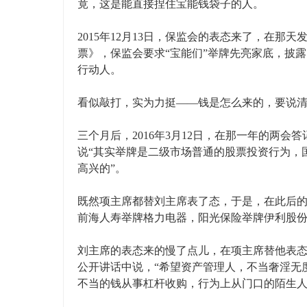
竟，这是能直接捏住宝能钱袋子的人。
2015年12月13日，保监会的表态来了，在
票》，保监会要求“宝能们”举牌先亮家底，披
行动人。
看似敲打，实为力挺——钱是怎么来的，要说
三个月后，2016年3月12日，在那一年的两
说“其实举牌是二级市场普通的股票投资行为，
高兴的”。
既然项主席都替刘主席表了态，于是，在此后的
前海人寿举牌格力电器，阳光保险举牌伊利股份与吉林
刘主席的表态来的慢了点儿，在项主席替他表态9
公开讲话中说，“希望资产管理人，不当奢淫无
不当的钱从事杠杆收购，行为上从门口的陌生人