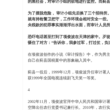
的黑社会，对审计小组的驻地进行监控。而蓟
为了摆脱危险， 审计小组先后换了三个招待所
就有持枪警卫把守，工作环境会相对安全一些
央税款的犯罪事实渐渐浮出水面，而审计人员
恐吓电话甚至打到了项俊波在天津的家中。歹徒
慑住了对方：“告诉你，我参过军，打过仗，负
在项俊波创作的小说《审计报告》中，作为男
自己在蓟县国税案中的形象融入其中。
蓟县一役后，1999年12月，项俊波升任审计
获1999年全国电视连续剧飞天奖一等奖。
4
2002年11月，项俊波官拜中华人民共和国审计
空降出任农行党委书记兼行长。2010年，农行