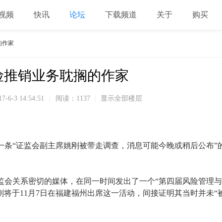
视频
快讯
论坛
下载频道
关于
购买
的作家
险推销业务耽搁的作家
17-6-3 14:54:51
|
阅读：1137
|
显示全部楼层
流传一条“证监会副主席姚刚被带走调查，消息可能今晚或稍后公布”
证监会关系密切的媒体，在同一时间发出了一个“第四届风险管理与
将于11月7日在福建福州出席这一活动，间接证明其当时并未“