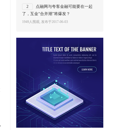
2
点融网与夸客金融可能要在一起
了，互金“合并潮”将爆发？
1949人围观, 发布于2017-06-03
，
重
地