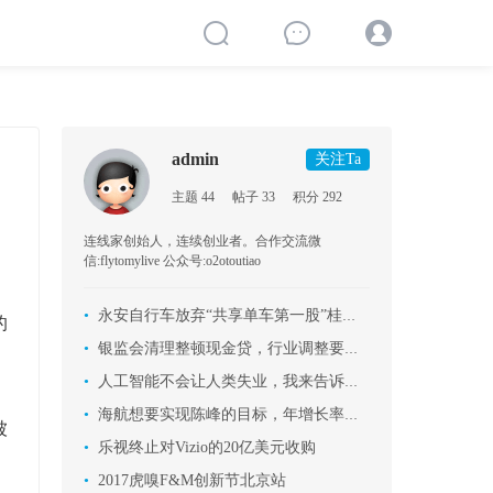
admin
关注Ta
主题 44
帖子 33
积分 292
连线家创始人，连续创业者。合作交流微
信:flytomylive 公众号:o2otoutiao
•
永安自行车放弃“共享单车第一股”桂冠始末
的
•
银监会清理整顿现金贷，行业调整要来了？
•
人工智能不会让人类失业，我来告诉你为什么
•
海航想要实现陈峰的目标，年增长率要达到12.8%，怎能不疯狂买买买！
被
•
乐视终止对Vizio的20亿美元收购
•
2017虎嗅F&M创新节北京站