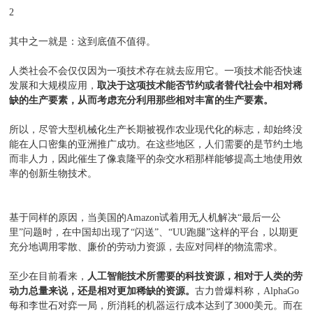
2
其中之一就是：这到底值不值得。
人类社会不会仅仅因为一项技术存在就去应用它。一项技术能否快速
发展和大规模应用，
取决于这项技术能否节约或者替代社会中相对稀
缺的生产要素，从而考虑充分利用那些相对丰富的生产要素。
所以，尽管大型机械化生产长期被视作农业现代化的标志，却始终没
能在人口密集的亚洲推广成功。在这些地区，人们需要的是节约土地
而非人力，因此催生了像袁隆平的杂交水稻那样能够提高土地使用效
率的创新生物技术。
基于同样的原因，当美国的Amazon试着用无人机解决“最后一公
里”问题时，在中国却出现了“闪送”、“UU跑腿”这样的平台，以期更
充分地调用零散、廉价的劳动力资源，去应对同样的物流需求。
至少在目前看来，
人工智能技术所需要的科技资源，相对于人类的劳
动力总量来说，还是相对更加稀缺的资源。
古力曾爆料称，AlphaGo
每和李世石对弈一局，所消耗的机器运行成本达到了3000美元。而在