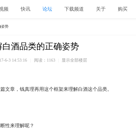
视频
快讯
论坛
下载频道
关于
购买
确姿势
解白酒品类的正确姿势
17-6-3 14:53:16
|
阅读：1163
|
显示全部楼层
本篇文章，钱真理再用这个框架来理解白酒这个品类。
垄断性来理解呢？