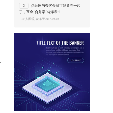
2
点融网与夸客金融可能要在一起
了，互金“合并潮”将爆发？
1948人围观, 发布于2017-06-03
%