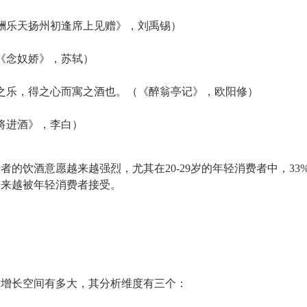
酬乐天扬州初逢席上见赠》，刘禹锡）
《念奴娇》，苏轼）
之乐，得之心而寓之酒也。（《醉翁亭记》，欧阳修）
将进酒》，李白）
的饮酒意愿越来越强烈，尤其在20-29岁的年轻消费者中，33
越来越被年轻消费者接受。
的增长空间有多大，其分析维度有三个：