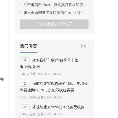
•
注资电商Flipkart，腾讯真打算在印度和阿里掰手腕？
•
腾讯走访调查了在印度的中国手机厂商，有这么N个发现
是
阅读作者更多精彩帖子
化
热门问答
更多>
。
4
永安自行车放弃“共享单车第一
股”桂冠始末
3465人围观, 发布于2017-06-03
在
2
海航想要实现陈峰的目标，年增长
率要达到12.8%，怎能不疯狂买买
1944人围观, 发布于2017-06-03
2
乐视终止对Vizio的20亿美元收购
1904人围观, 发布于2017-06-03