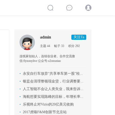
admin
关注Ta
主题 44
帖子 33
积分 292
连线家创始人，连续创业者。合作交流微
信:flytomylive 公众号:o2otoutiao
•
永安自行车放弃“共享单车第一股”桂冠始末
•
银监会清理整顿现金贷，行业调整要来了？
•
人工智能不会让人类失业，我来告诉你为什么
•
海航想要实现陈峰的目标，年增长率要达到12.8%，怎能不疯狂买买买！
•
乐视终止对Vizio的20亿美元收购
•
2017虎嗅F&M创新节北京站