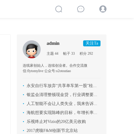
admin
关注Ta
主题 44
帖子 33
积分 292
连线家创始人，连续创业者。合作交流微
信:flytomylive 公众号:o2otoutiao
•
永安自行车放弃“共享单车第一股”桂冠始末
•
银监会清理整顿现金贷，行业调整要来了？
•
人工智能不会让人类失业，我来告诉你为什么
•
海航想要实现陈峰的目标，年增长率要达到12.8%，怎能不疯狂买买买！
•
乐视终止对Vizio的20亿美元收购
•
2017虎嗅F&M创新节北京站