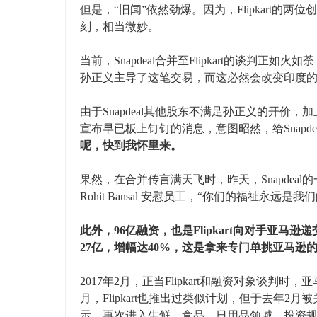
但是，“旧闻”依然劲爆。因为，Flipkart的两位创始人S
刻，相当微妙。
当前，Snapdeal合并至Flipkart的谈
孙正义主导了这笔交易，而这必然会改变印度
由于Snapdeal其他股东不满足孙正义的开价，加
宣布早已板上钉钉的消息，意图昭然，给Snapd
呢，快到我怀里来。
果然，在合并传言满天飞时，昨天，Snapdea
Rohit Bansal 安慰员工，“你们的福祉永远
此外，96亿融资，也是Flipkart向对手亚马
27亿，增幅达40%，这是拿来专门单挑亚马逊
2017年2月，正当Flipkart和融资对象谈判
月，Flipkart也推出过类似计划，但于去年2月被关
示，再次进入生鲜、食品、日用品领域，投资规