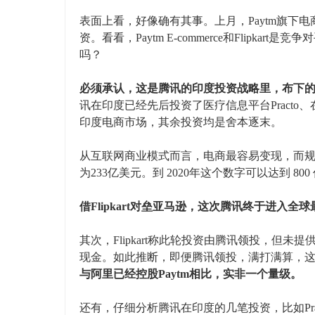
表面上看，好像确有其事。上月，Paytm旗下电商平台
资。看看，Paytm E-commerce和Flipkar
吗？
必须承认，这是腾讯的印度投资战略里，布下
讯在印度已经先后投资了医疗信息平台Practo、在
印度电商市场，其余投资均是舍本逐末。
从互联网商业模式而言，电商最容易变现，而规模也
为233亿美元。到 2020年这个数字可以达到 800
借Flipkart对垒亚马逊，这次腾讯终于进入
其次，Flipkart称此轮投资由腾讯领投，但
现金。如此推断，即便腾讯领投，满打满算，
与阿里已经控股Paytm相比，实非一个量级。
还有，仔细分析腾讯在印度的几笔投资，比如Pract