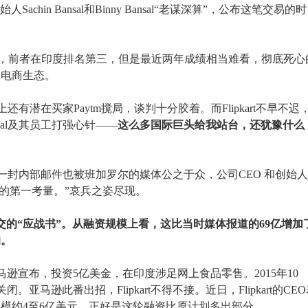
achin Bansal和Binny Bansal“老谋深算”，公布这笔交易的时
判正如火如荼，前者在印度排名第三，但是最近两年成绩相当难看，彻底死心
的电商生态。
上还有潜在买家Paytm搅局，谈判十分胶着。而Flipkart不早不迟
eal及其员工打强心针——
这么多国际巨头给我站台，还犹豫什么
l的一封内部邮件也被班加罗尔的媒体公之于众，公司CEO 和创始人
是我们的第一考量。”哀兵之姿尽现。
逊递交的“应战书”。从融资规模上看，这比当时媒体报道的69亿增加
的。
时，亚马逊宣布，投资5亿美金，在印度涉足网上食品零售。2015年10
闭。亚马逊此番出招，Flipkart不得不接。近日，Flipkart的CE
模约4至6亿美元，正好是这轮融资比原计划多出部分。