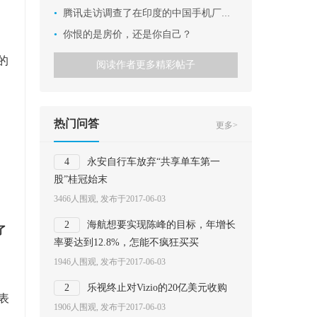
•
腾讯走访调查了在印度的中国手机厂商，有这么N个发现
•
你恨的是房价，还是你自己？
的
阅读作者更多精彩帖子
，
热门问答
更多>
4
永安自行车放弃“共享单车第一
股”桂冠始末
3466人围观, 发布于2017-06-03
2
海航想要实现陈峰的目标，年增长
了
率要达到12.8%，怎能不疯狂买买
1946人围观, 发布于2017-06-03
2
乐视终止对Vizio的20亿美元收购
O表
1906人围观, 发布于2017-06-03