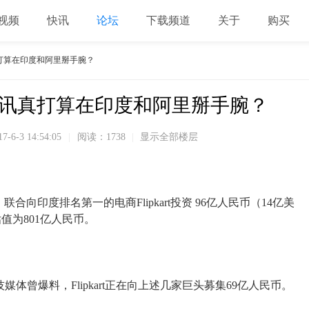
视频
快讯
论坛
下载频道
关于
购买
讯真打算在印度和阿里掰手腕？
t，腾讯真打算在印度和阿里掰手腕？
17-6-3 14:54:05
|
阅读：1738
|
显示全部楼层
联合向印度排名第一的电商Flipkart投资 96亿人民币（14亿美
估值为801亿人民币。
体曾爆料，Flipkart正在向上述几家巨头募集69亿人民币。