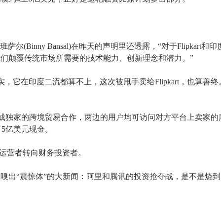
比尼·班萨尔(Binny Bansal)在昨天的声明里还透露，“对于Flipkart和印
们颠覆传统市场所需要的技术能力、创新理念和潜力。”
，它在印度二流都算不上，这次被甩手卖给Flipkart，也算善终
art达成独家的跨境贸易合作，两边的用户均可访问对方平台上卖家的
投了5亿美元现金。
场运营者转向财务投资者。
嗅出“震惊体”的大新闻：阿里和腾讯的投资抢夺战，是不是烧到