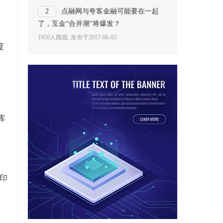
2
点融网与夸客金融可能要在一起
了，互金“合并潮”将爆发？
1950人围观, 发布于2017-06-03
度
。
库
印