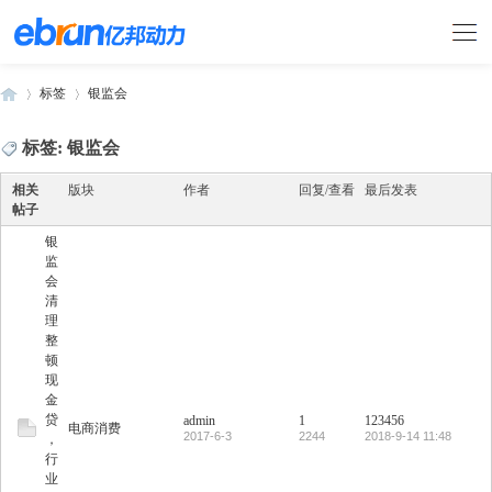
标签
银监会
标签: 银监会
›
›
相关
版块
作者
回复/查看
最后发表
帖子
银
监
会
清
理
整
顿
现
金
贷
admin
1
123456
电商消费
2017-6-3
2244
2018-9-14 11:48
，
行
业