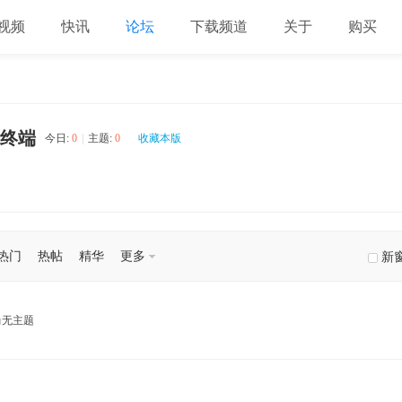
视频
快讯
论坛
下载频道
关于
购买
终端
今日:
0
|
主题:
0
收藏本版
热门
热帖
精华
更多
新
尚无主题