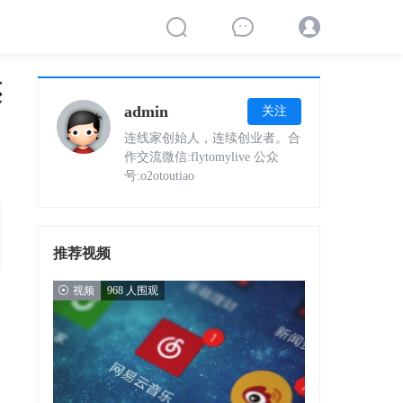
还
admin
关注
连线家创始人，连续创业者。合
作交流微信:flytomylive 公众
号:o2otoutiao
推荐视频
视频
968 人围观