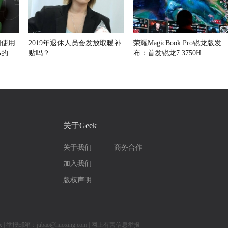
国使用
2019年退休人员会发放取暖补
荣耀MagicBook Pro锐龙版发
%的水
贴吗？
布：首发锐龙7 3750H
关于Geek
关于我们
商务合作
加入我们
版权声明
举报邮箱：jubao@huoxing.com |
网上有害信息举报