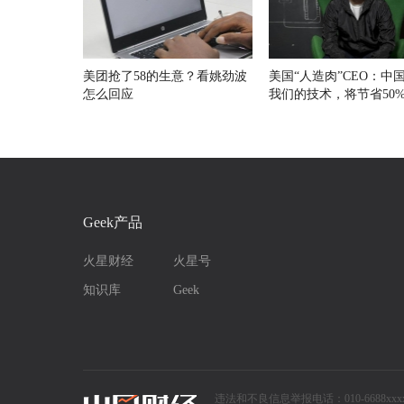
美团抢了58的生意？看姚劲波
美国“人造肉”CEO：中
怎么回应
我们的技术，将节省50
和耕地
Geek产品
火星财经
火星号
知识库
Geek
违法和不良信息举报电话：010-6688xxxx | 