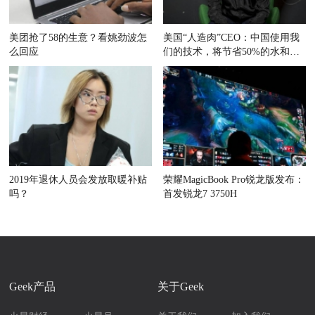
美团抢了58的生意？看姚劲波怎
美国“人造肉”CEO：中国使用我
么回应
们的技术，将节省50%的水和耕
地
2019年退休人员会发放取暖补贴
荣耀MagicBook Pro锐龙版发布：
吗？
首发锐龙7 3750H
Geek产品
关于Geek