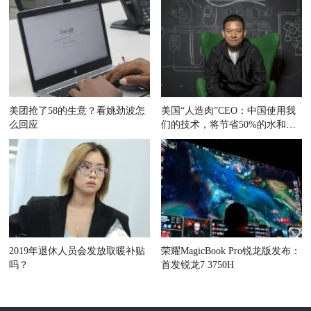
美团抢了58的生意？看姚劲波怎
美国“人造肉”CEO：中国使用我
么回应
们的技术，将节省50%的水和耕
地
2019年退休人员会发放取暖补贴
荣耀MagicBook Pro锐龙版发布：
吗？
首发锐龙7 3750H