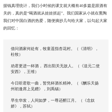
据钱真理统计，我们小时候的课文就大概有40多篇是跟酒有
关的，真的是“喝酒就从娃娃抓起”。我们国家从小就在熏陶
我们对中国白酒的热爱，随便摘抄几句给大家，以勾起大家
的回忆：
借问酒家何处有，牧童遥指杏花村。（《清明》，
杜牧）
劝君更进一杯酒， 西出阳关无故人。（《送元二使
安西》，王维）
今日听君歌一曲，暂凭杯酒长精神。（《酬乐天扬
州初逢席上见赠》，刘禹锡）
早生华发，人间如梦，一尊还酹江月。（《念奴
娇》，苏轼）