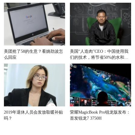
变暖
美团抢了58的生意？看姚劲波怎
美国“人造肉”CEO：中国使用我
么回应
们的技术，将节省50%的水和耕
地
2019年退休人员会发放取暖补贴
荣耀MagicBook Pro锐龙版发布：
吗？
首发锐龙7 3750H