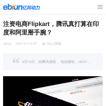
注资电商Flipkart，腾讯真打算在印
度和阿里掰手腕？
admin
2017-6-3 16:07
584人围观
4月10日，由腾讯领投， 包括微软、eBAY在内，联合向印度排名第一的电商Flipkart投资 96亿人民币（14亿美元）。这是Flipkart的第七轮融资，投资人对其估值为801亿人民币。 Flipkart向亚马逊宣战 不过，这只是“旧闻 ...