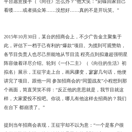
平台愿意接手（《向往》怎么办？”他大笑：“刻碟回家自己
看喽……或者搞众筹……没想好……真的不是开玩笑。”
2015年10月30日，某台的招商会上，不少广告金主聚集于
此，评估下一档于己有利的“爆款”项目。为揽到可观赞助，
各节目负责人也尽己所能地从节目流 程亮点到拟邀超强明星
阵容做着详尽介绍。轮到《一仆二主》（《向往的生活》初
拟名）展示，王征宇走上台，画风骤变，寥寥几句话，他便
讲完了项目。跟他一同 参加招商会的“同盟战友”小程想到那
个画面，简直哭笑不得：“反正他的意思就是，我节目就这
样，大家爱投不投吧。你说，哪儿有他这样去招商的？我们
在台下 都崩溃了。”
提到当年招商会表现，王征宇却不以为意：“一个是客户很