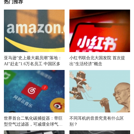
热门推荐
亚马逊“史上最大裁员潮”落地：
小红书联合北大国发院 首次提
AI“赶走”1.6万名员工 中国区多
出“生活经济”概念
世界首台二氧化碳捕捉器：带巨
不同耳机的音质究竟有什么区
型空气过滤器，可减缓全球气候
别？
变暖