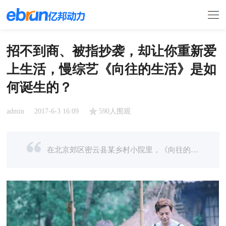
招不到商、被指抄袭，却让你重新爱
上生活，慢综艺《向往的生活》是如
何诞生的？
admin
2017-6-3 16:09
590人围观
在北京郊区密云县某乡村小院里，《向往的生活》在这里断断续续录了一年之久。 节目里的状态虽然随意，但是整个市场却谨慎得多，在前期招商期间，正是因为冷僻的题材、又因为没有流量小鲜肉，《向往》还曾面临过无 ...