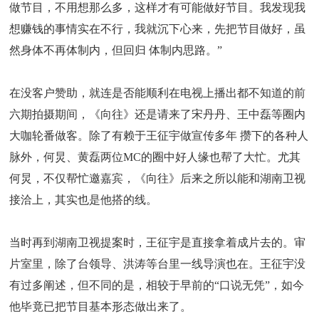
做节目，不用想那么多，这样才有可能做好节目。我发现我
想赚钱的事情实在不行，我就沉下心来，先把节目做好，虽
然身体不再体制内，但回归 体制内思路。”
在没客户赞助，就连是否能顺利在电视上播出都不知道的前
六期拍摄期间，《向往》还是请来了宋丹丹、王中磊等圈内
大咖轮番做客。除了有赖于王征宇做宣传多年 攒下的各种人
脉外，何炅、黄磊两位MC的圈中好人缘也帮了大忙。尤其
何炅，不仅帮忙邀嘉宾，《向往》后来之所以能和湖南卫视
接洽上，其实也是他搭的线。
当时再到湖南卫视提案时，王征宇是直接拿着成片去的。审
片室里，除了台领导、洪涛等台里一线导演也在。王征宇没
有过多阐述，但不同的是，相较于早前的“口说无凭”，如今
他毕竟已把节目基本形态做出来了。