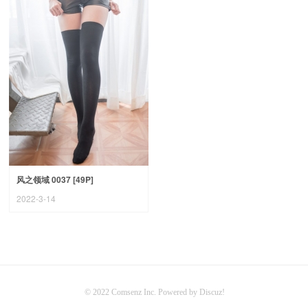
风之领域 0037 [49P]
2022-3-14
© 2022
Comsenz Inc.
Powered by
Discuz!