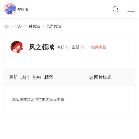
论坛
秒领域
风之领域
风之领域
今日:
0
|
主题:
11
收藏本版
Di
»
›
›
最新
热门
热帖
精华
图片模式
本版块或指定的范围内尚无主题
scu