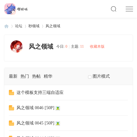
论坛
秒领域
风之领域
风之领域
今日:
0
|
主题:
11
收藏本版
Di
»
›
›
最新
热门
热帖
精华
图片模式
这个模板支持三端自适应
风之领域 0046 [50P]
scu
风之领域 0045 [50P]