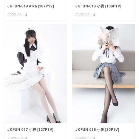
JKFUN-019 Aika [107P1V]
JKFUN-018 小青 [108P1V]
2022-03-14
2022-03-14
JKFUN-017 小梓 [127P1V]
JKFUN-016 小夜 [80P1V]
2022-03-14
2022-03-14