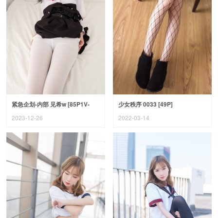
紧急企划-内部 见希w [85P1V-
少女秩序 0033 [49P]
2.64G]
2023-12-26
2022-03-14