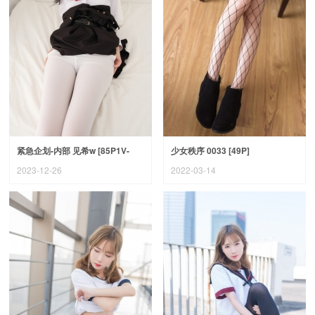
紧急企划-内部 见希w [85P1V-
少女秩序 0033 [49P]
2.64G]
2023-12-26
2022-03-14