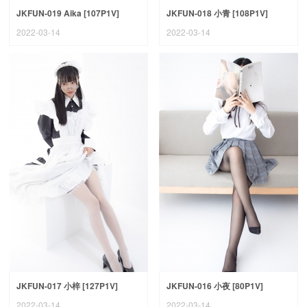
JKFUN-019 Aika [107P1V]
JKFUN-018 小青 [108P1V]
2022-03-14
2022-03-14
JKFUN-017 小梓 [127P1V]
JKFUN-016 小夜 [80P1V]
2022-03-14
2022-03-14