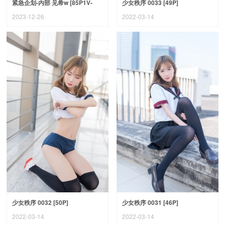
紧急企划-内部 见希w [85P1V-
少女秩序 0033 [49P]
2.64G]
2023-12-26
2022-03-14
少女秩序 0032 [50P]
少女秩序 0031 [46P]
2022-03-14
2022-03-14