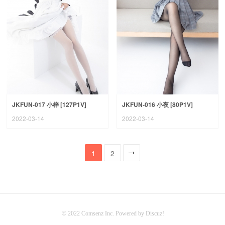
JKFUN-017 小梓 [127P1V]
JKFUN-016 小夜 [80P1V]
2022-03-14
2022-03-14
1
2
一页
© 2022
Comsenz Inc.
Powered by
Discuz!