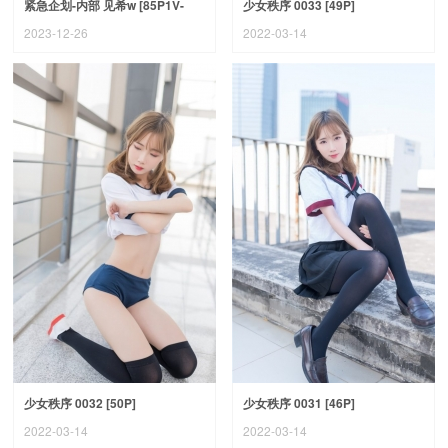
紧急企划-内部 见希w [85P1V-
少女秩序 0033 [49P]
2.64G]
2023-12-26
2022-03-14
少女秩序 0032 [50P]
少女秩序 0031 [46P]
2022-03-14
2022-03-14