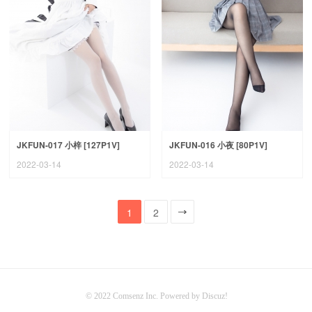
JKFUN-017 小梓 [127P1V]
JKFUN-016 小夜 [80P1V]
2022-03-14
2022-03-14
1
2
一页
© 2022
Comsenz Inc.
Powered by
Discuz!