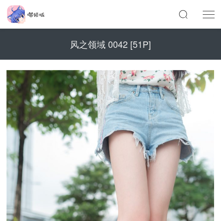
风之领域 0042 [51P]