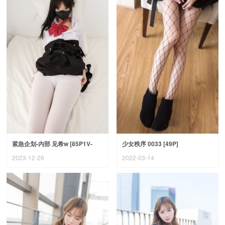
紧急企划-内部 见希w [85P1V-
少女秩序 0033 [49P]
2.64G]
2023-12-26
2022-03-14