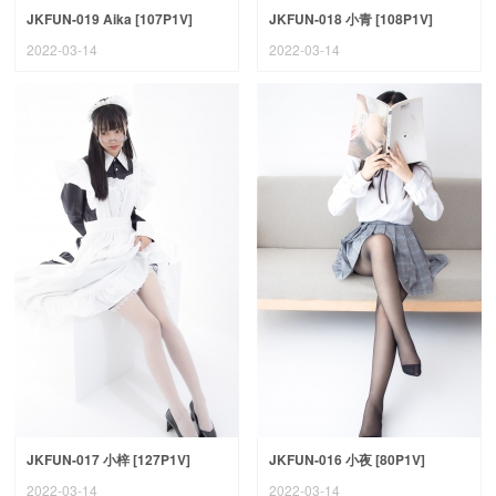
JKFUN-019 Aika [107P1V]
JKFUN-018 小青 [108P1V]
2022-03-14
2022-03-14
JKFUN-017 小梓 [127P1V]
JKFUN-016 小夜 [80P1V]
2022-03-14
2022-03-14