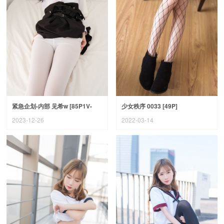
紧急企划-内部 见希w [85P1V-
少女秩序 0033 [49P]
2.64G]
2023-12-26
2022-03-14