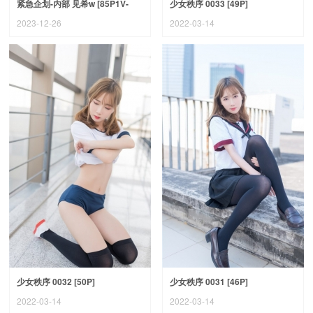
紧急企划-内部 见希w [85P1V-
少女秩序 0033 [49P]
2.64G]
2023-12-26
2022-03-14
少女秩序 0032 [50P]
少女秩序 0031 [46P]
2022-03-14
2022-03-14