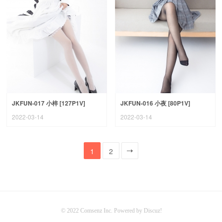
JKFUN-017 小梓 [127P1V]
JKFUN-016 小夜 [80P1V]
2022-03-14
2022-03-14
1
2
一页
© 2022
Comsenz Inc.
Powered by
Discuz!