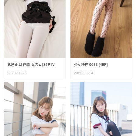
紧急企划-内部 见希w [85P1V-
少女秩序 0033 [49P]
2.64G]
2023-12-26
2022-03-14