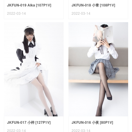
JKFUN-019 Aika [107P1V]
JKFUN-018 小青 [108P1V]
2022-03-14
2022-03-14
JKFUN-017 小梓 [127P1V]
JKFUN-016 小夜 [80P1V]
2022-03-14
2022-03-14