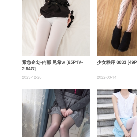
紧急企划-内部 见希w [85P1V-
少女秩序 0033 [49P
2.64G]
2023-12-26
2022-03-14