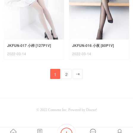
JKFUN-017 小梓 [127P1V]
JKFUN-016 小夜 [80P1V]
2022-03-14
2022-03-14
1
2
一页
© 2022
Comsenz Inc.
Powered by
Discuz!