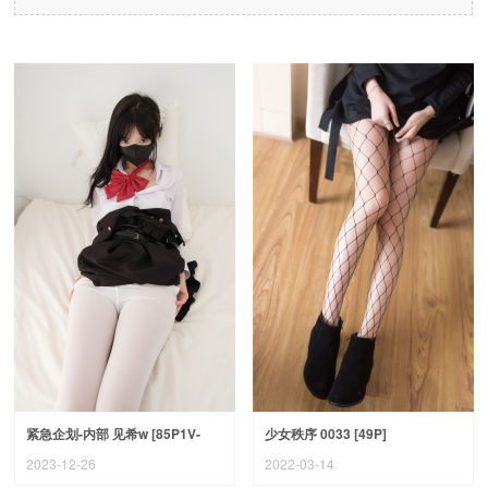
紧急企划-内部 见希w [85P1V-
少女秩序 0033 [49P]
2.64G]
2023-12-26
2022-03-14