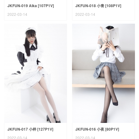
JKFUN-019 Aika [107P1V]
JKFUN-018 小青 [108P1V]
2022-03-14
2022-03-14
JKFUN-017 小梓 [127P1V]
JKFUN-016 小夜 [80P1V]
2022-03-14
2022-03-14