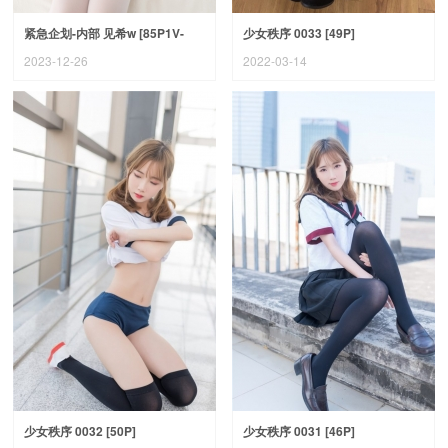
紧急企划-内部 见希w [85P1V-
少女秩序 0033 [49P]
2.64G]
2023-12-26
2022-03-14
少女秩序 0032 [50P]
少女秩序 0031 [46P]