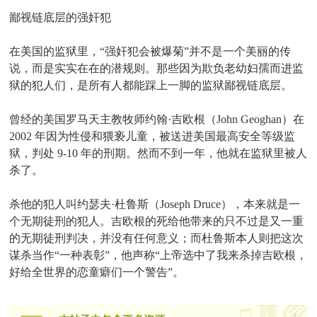
鄙视链底层的强奸犯
在美国的监狱里，“强奸犯会被爆菊”并不是一个美丽的传
说，而是实实在在的潜规则。那些因为欺负老幼妇孺而进监
狱的犯人们，是所有人都能踩上一脚的监狱鄙视链底层。
曾经的美国罗马天主教牧师约翰·吉欧根（John Geoghan）在
2002 年因为性侵和猥亵儿童，被送进美国最高安全等级监
狱，判处 9-10 年的刑期。然而不到一年，他就在监狱里被人
杀了。
杀他的犯人叫约瑟夫·杜鲁斯（Joseph Druce），本来就是一
个无期徒刑的犯人。吉欧根的死给他带来的只不过是又一重
的无期徒刑判决，并没有任何意义；而杜鲁斯本人则把这次
谋杀当作“一种表彰”，他声称“上帝选中了我来杀掉吉欧根，
好给全世界的恋童癖们一个警告”。
x