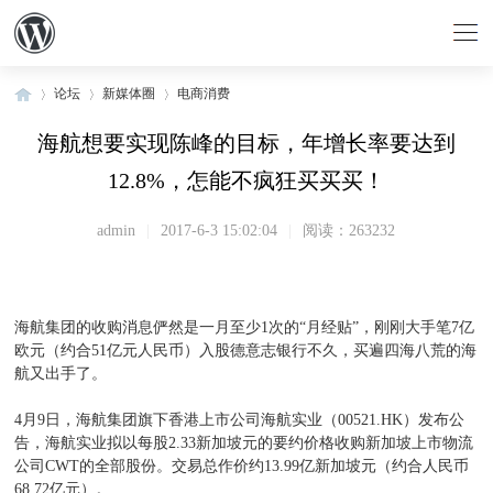
论坛
新媒体圈
电商消费
海航想要实现陈峰的目标，年增长率要达到
12.8%，怎能不疯狂买买买！
»
›
›
admin
|
2017-6-3 15:02:04
|
阅读：263232
海航集团的收购消息俨然是一月至少1次的“月经贴”，刚刚大手笔7亿
欧元（约合51亿元人民币）入股德意志银行不久，买遍四海八荒的海
航又出手了。
4月9日，海航集团旗下香港上市公司海航实业（00521.HK）发布公
告，海航实业拟以每股2.33新加坡元的要约价格收购新加坡上市物流
公司CWT的全部股份。交易总作价约13.99亿新加坡元（约合人民币
68.72亿元）。