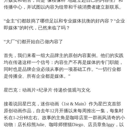
升贩卖和销售，而是“像模像样”地建立起自己的内容生产和
传播中心，并试图以内容为纽带和千禧消费者建立新联系。
“金主”们都鼓捣了哪些足以和专业媒体抗衡的好内容？“企业
即媒体”的时代，已然来临了吗？
“大厂”们都开始自己做内容了
首先，我们来看一组大品牌主的原创内容案例。他们的实践
均在传递这样一个信号：内容生产不再是媒体的专门职能，
同时也是品牌企业必须从事的一项基础工作。“一切行业都
是传播业、所有企业都是媒体。”
星巴克：动画片+纪录片 传递价值观与文化
接着说回星巴克，迷你动画《1st & Main》作为星巴克首部
原创动画作品，自去年12月开播以来每周推出一集，每集时
长在1-2分钟左右。故事的主角是咖啡店里一群画风清奇的小
动物：店长棕熊Julie、咖啡师狸猫Diego、店员章鱼Iggy，以