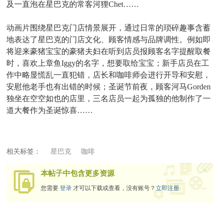
及一直泡在星巴克的常客河狸Chet……
动画片围绕星巴克门店情景展开，通过日常的琐碎趣事含蓄
地表达了星巴克的门店文化、顾客情感与品牌调性。例如即
将迎来豪猪宝宝的豪猪夫妇在听到店员报顾客名字提醒取餐
时，喜欢上章鱼Iggy的名字，想要取给宝宝；新手店员在工
作中略显慌乱一直犯错，店长和咖啡师会进行开导和安慰，
安慰他老手也有出错的时候；圣诞节前夜，顾客河马Gorden
独坐在空空如也的店里，三名店员一起为孤独的他制作了一
道大餐作为圣诞惊喜……
相关标签：
星巴克
咖啡
x
本帖子中包含更多资源
您需要
登录
才可以下载或查看，没有账号？
立即注册