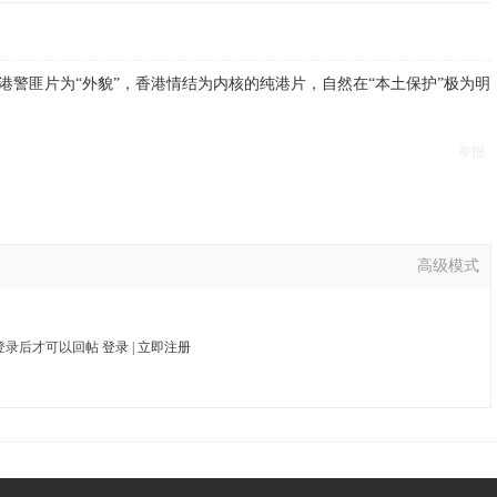
港警匪片为“外貌”，香港情结为内核的纯港片，自然在“本土保护”极为明
举报
高级模式
登录后才可以回帖
登录
|
立即注册