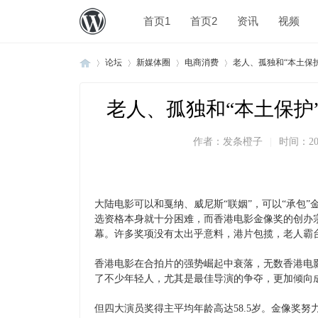
首页1
首页2
资讯
视频
论坛
新媒体圈
电商消费
老人、孤独和“本土保护
老人、孤独和“本土保护
»
›
›
›
作者：
发条橙子
|
时间：
20
大陆电影可以和戛纳、威尼斯“联姻”，可以“承包
选资格本身就十分困难，而香港电影金像奖的创办宗
幕。许多奖项没有太出乎意料，港片包揽，老人霸
香港电影在合拍片的强势崛起中衰落，无数香港电
了不少年轻人，尤其是最佳导演的争夺，更加倾向
但四大演员奖得主平均年龄高达58.5岁。金像奖