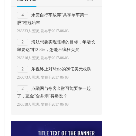
4
永安自行车放弃“共享单车第一
股”桂冠始末
268333人围观, 发布于2017-06-03
2
海航想要实现陈峰的目标，年增长
率要达到12.8%，怎能不疯狂买买
263316人围观, 发布于2017-06-03
2
乐视终止对Vizio的20亿美元收购
266073人围观, 发布于2017-06-03
2
点融网与夸客金融可能要在一起
了，互金“合并潮”将爆发？
266518人围观, 发布于2017-06-03