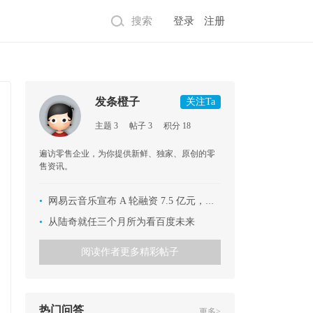
搜索
登录
注册
发条橙子
关注Ta
主题 3
帖子 3
积分 18
遍访零售企业，为你提供新鲜、独家、原创的零
售资讯。
•
网易云音乐宣布 A 轮融资 7.5 亿元，资方包括SMG、芒果文创等，丁磊亲自站台
•
从陆奇就任三个月所为看百度未来
阅读作者更多精彩帖子
热门问答
更多>