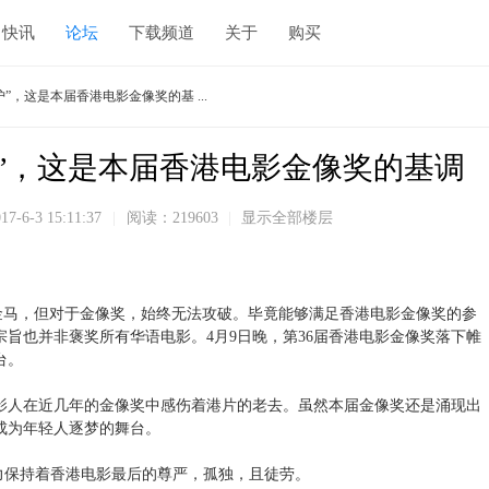
快讯
论坛
下载频道
关于
购买
”，这是本届香港电影金像奖的基 ...
”，这是本届香港电影金像奖的基调
17-6-3 15:11:37
|
阅读：219603
|
显示全部楼层
”金马，但对于金像奖，始终无法攻破。毕竟能够满足香港电影金像奖的参
旨也并非褒奖所有华语电影。4月9日晚，第36届香港电影金像奖落下帷
台。
影人在近几年的金像奖中感伤着港片的老去。虽然本届金像奖还是涌现出
成为年轻人逐梦的舞台。
努力保持着香港电影最后的尊严，孤独，且徒劳。