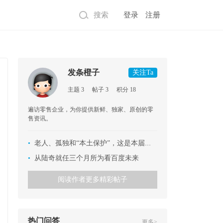
搜索
登录
注册
发条橙子
关注Ta
主题 3
帖子 3
积分 18
遍访零售企业，为你提供新鲜、独家、原创的零
售资讯。
•
老人、孤独和“本土保护”，这是本届香港电影金像奖的基调
•
从陆奇就任三个月所为看百度未来
阅读作者更多精彩帖子
热门问答
更多>