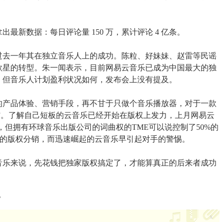
最新数据：每日评论量 150 万，累计评论 4 亿条。
过去一年其在独立音乐人上的成功。陈粒、好妹妹、赵雷等民谣
歌星的转型。朱一闻表示，目前网易云音乐已成为中国最大的独
驻。但音乐人计划盈利状况如何，发布会上没有提及。
的产品体验、营销手段，再不甘于只做个音乐播放器，对于一款
1”。了解自己短板的云音乐已经开始在版权上发力，上月网易云
权，但拥有环球音乐出版公司的词曲权的TME可以说控制了50%的
E 的版权分销，而迅速崛起的云音乐早引起对手的警惕。
音乐来说，先花钱把独家版权搞定了，才能算真正的后来者成功
？
x