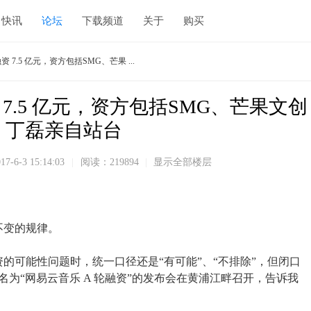
快讯
论坛
下载频道
关于
购买
 7.5 亿元，资方包括SMG、芒果 ...
 7.5 亿元，资方包括SMG、芒果文创
，丁磊亲自站台
17-6-3 15:14:03
|
阅读：219894
|
显示全部楼层
不变的规律。
的可能性问题时，统一口径还是“有可能”、“不排除”，但闭口
名为“网易云音乐 A 轮融资”的发布会在黄浦江畔召开，告诉我