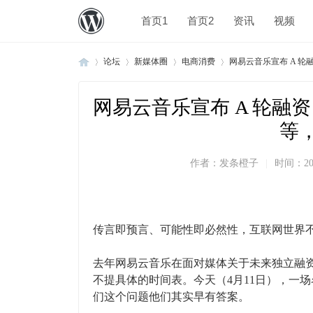
首页1
首页2
资讯
视频
论坛
新媒体圈
电商消费
网易云音乐宣布 A 轮融资
网易云音乐宣布 A 轮融资
»
›
›
›
等
作者：
发条橙子
|
时间：
20
传言即预言、可能性即必然性，互联网世界
去年网易云音乐在面对媒体关于未来独立融资
不提具体的时间表。今天（4月11日），一场
们这个问题他们其实早有答案。