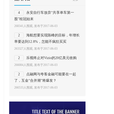
4
永安自行车放弃“共享单车第一
股”桂冠始末
268341人围观, 发布于2017-06-03
2
海航想要实现陈峰的目标，年增长
率要达到12.8%，怎能不疯狂买买
263327人围观, 发布于2017-06-03
2
乐视终止对Vizio的20亿美元收购
266084人围观, 发布于2017-06-03
2
点融网与夸客金融可能要在一起
了，互金“合并潮”将爆发？
266533人围观, 发布于2017-06-03