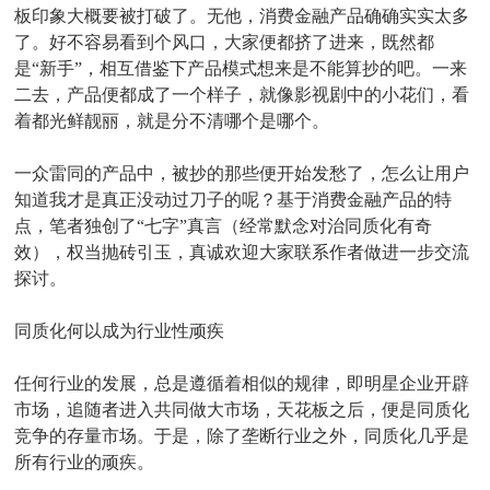
板印象大概要被打破了。无他，消费金融产品确确实实太多
了。好不容易看到个风口，大家便都挤了进来，既然都
是“新手”，相互借鉴下产品模式想来是不能算抄的吧。一来
二去，产品便都成了一个样子，就像影视剧中的小花们，看
着都光鲜靓丽，就是分不清哪个是哪个。
一众雷同的产品中，被抄的那些便开始发愁了，怎么让用户
知道我才是真正没动过刀子的呢？基于消费金融产品的特
点，笔者独创了“七字”真言（经常默念对治同质化有奇
效），权当抛砖引玉，真诚欢迎大家联系作者做进一步交流
探讨。
同质化何以成为行业性顽疾
任何行业的发展，总是遵循着相似的规律，即明星企业开辟
市场，追随者进入共同做大市场，天花板之后，便是同质化
竞争的存量市场。于是，除了垄断行业之外，同质化几乎是
所有行业的顽疾。